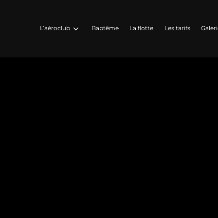
L’aéroclub
Baptême
La flotte
Les tarifs
Galer