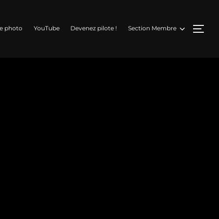
PERM
ie photo
YouTube
Devenez pilote !
Section Membre