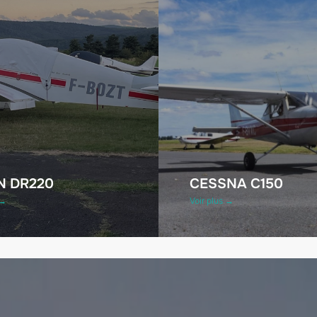
N DR220
CESSNA C150
 →
Voir plus →