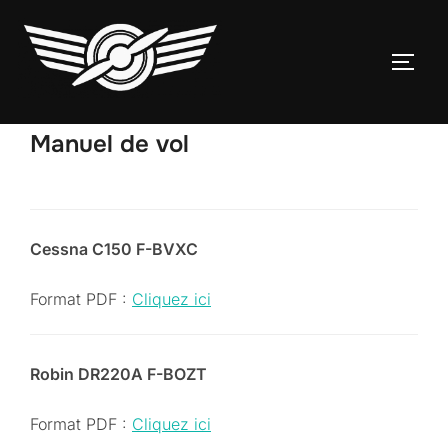
Aller
au
PERM
contenu
Manuel de vol
Cessna C150 F-BVXC
Format PDF :
Cliquez ici
Robin DR220A F-BOZT
Format PDF :
Cliquez ici