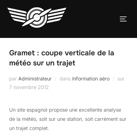
Aller
au
PERM
contenu
Gramet : coupe verticale de la
météo sur un trajet
Publi
par
Administrateur
dans
Information aéro
sur
le
7 novembre 2012
Un site espagnol propose une excellente analyse
de la météo, soit sur une station, soit carrément sur
un trajet complet.