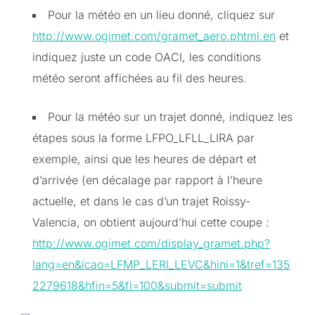
Pour la météo en un lieu donné, cliquez sur
http://www.ogimet.com/gramet_aero.phtml.en
et
indiquez juste un code OACI, les conditions
météo seront affichées au fil des heures.
Pour la météo sur un trajet donné, indiquez les
étapes sous la forme LFPO_LFLL_LIRA par
exemple, ainsi que les heures de départ et
d’arrivée (en décalage par rapport à l’heure
actuelle, et dans le cas d’un trajet Roissy-
Valencia, on obtient aujourd’hui cette coupe :
http://www.ogimet.com/display_gramet.php?
lang=en&icao=LFMP_LERI_LEVC&hini=1&tref=135
2279618&hfin=5&fl=100&submit=submit