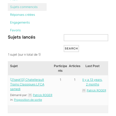
Sujets commencés
Réponses créées
Engagements
Favoris
Sujets lancés
1 sujet (sur n total de 1)
Sujet
Participa
Articles
Last Post
nts
[21sept13] Chatellerault
1
1
Il y a 13 years,
Trains Classiques LFCA
2 months
samedi
Patrick ROGER
Démarré par:
Patrick ROGER
in:
Proposition de sortie